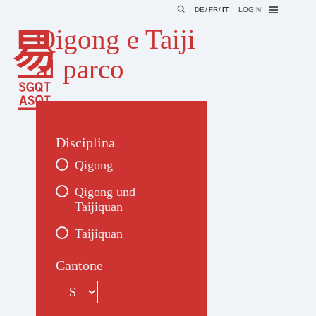
DE
FR
IT
LOGIN
Qigong e Taiji
al parco
Disciplina
Qigong
Qigong und
Taijiquan
Taijiquan
Cantone