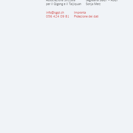
per il Qigong e il Taijiquan
Sonja Merz
info@sgqt.ch
Impronta
056 424 09 81
Protezione dei dati