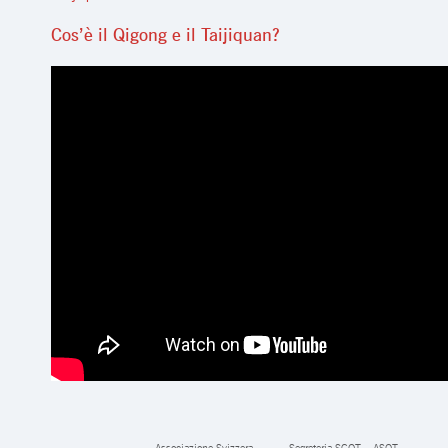
Cos’è il Qigong e il Taijiquan?
Associazione Svizzera
Segreteria SGQT – ASQT